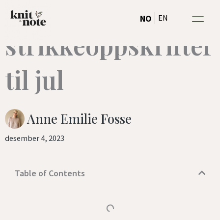
3 gratis
Hopp
EN
NO
rett
strikkeoppskrifter
til
innholdet
til jul
Anne Emilie Fosse
desember 4, 2023
Table of Contents