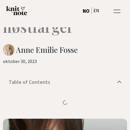
3 trendy
Hopp
EN
NO
rett
høstfarger
til
innholdet
Anne Emilie Fosse
oktober 30, 2023
Table of Contents