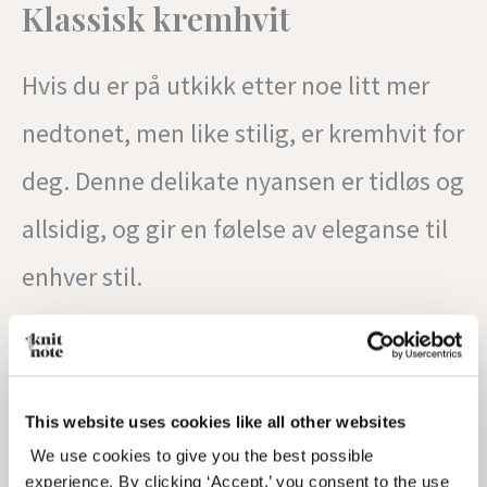
Klassisk kremhvit
Hvis du er på utkikk etter noe litt mer
nedtonet, men like stilig, er kremhvit for
deg. Denne delikate nyansen er tidløs og
allsidig, og gir en følelse av eleganse til
enhver stil.
Se på denne kremhvite sweater no. 9
strikket av
@hildebjune
–
den er ikke
This website uses cookies like all other websites
bare stilig, men også så komfortabel.
We use cookies to give you the best possible
experience. By clicking ‘Accept,’ you consent to the use