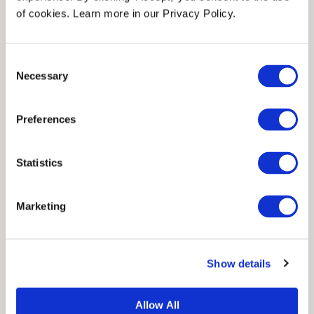
Den vil raskt bli en høstfavoritt da den er
of cookies. Learn more in our Privacy Policy.
så klassisk. Et must-have i enhver
høstgarderobe!
Consent
Necessary
Selection
Preferences
Statistics
Marketing
Show details
Allow All