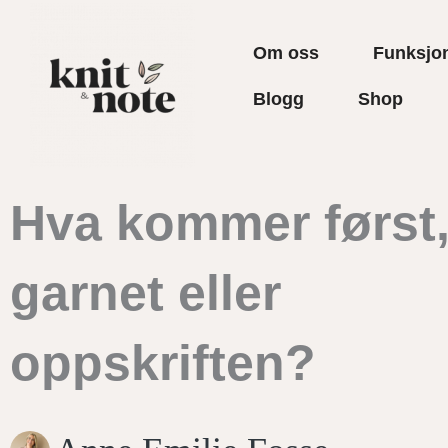
Hopp
rett
Om oss
Funksjon
til
Blogg
Shop
innholdet
Hva kommer først
garnet eller
oppskriften?