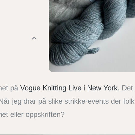
amet på
Vogue Knitting Live i New York
. Det
år jeg drar på slike strikke-events der fol
net eller oppskriften?