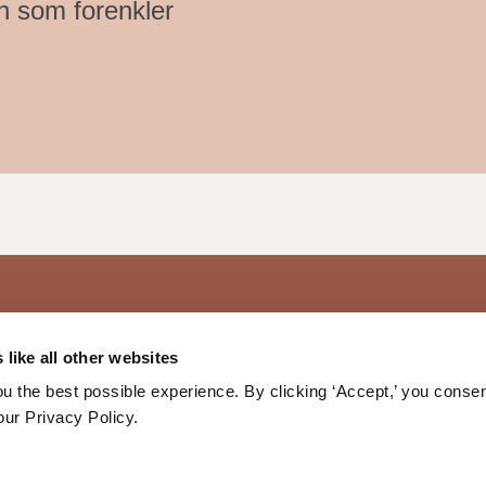
en som forenkler
like all other websites
planer
 the best possible experience. By clicking ‘Accept,’ you consen
Knitan
our Privacy Policy.
var
Orgnr. 
Privacy Pol