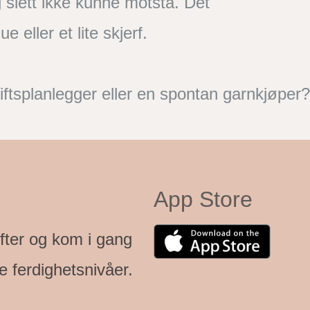
g slett ikke kunne motstå. Det
ue eller et lite skjerf.
iftsplanlegger eller en spontan garnkjøper?
App Store
ifter og kom i gang
e ferdighetsnivåer.