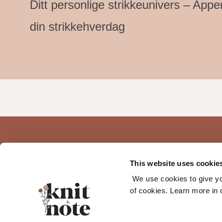
Ditt personlige strikkeunivers – App
din strikkehverdag
Om
This website uses cookies 
Funksjoner og 
We use cookies to give you
of cookies. Learn more in 
Spørsmål og s