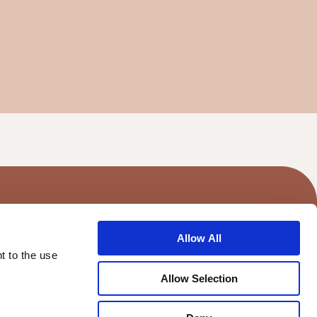
Allow All
t to the use
dnote AS
Allow Selection
927 153 041
icy