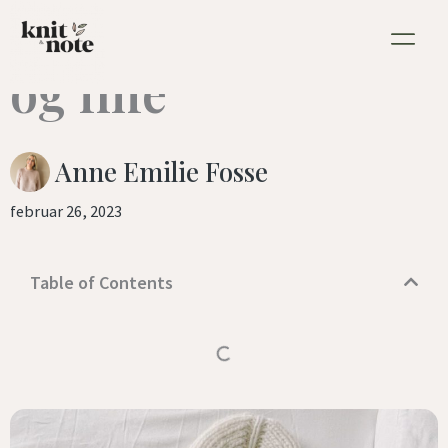
luer: varme, gode
Hopp
rett
og fine
til
innholdet
Anne Emilie Fosse
februar 26, 2023
Table of Contents