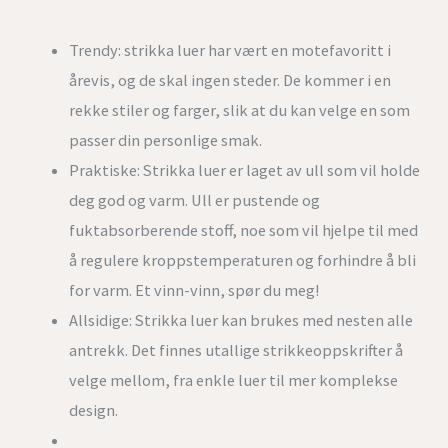
Trendy: strikka luer har vært en motefavoritt i
årevis, og de skal ingen steder. De kommer i en
rekke stiler og farger, slik at du kan velge en som
passer din personlige smak.
Praktiske: Strikka luer er laget av ull som vil holde
deg god og varm. Ull er pustende og
fuktabsorberende stoff, noe som vil hjelpe til med
å regulere kroppstemperaturen og forhindre å bli
for varm. Et vinn-vinn, spør du meg!
Allsidige: Strikka luer kan brukes med nesten alle
antrekk. Det finnes utallige strikkeoppskrifter å
velge mellom, fra enkle luer til mer komplekse
design.