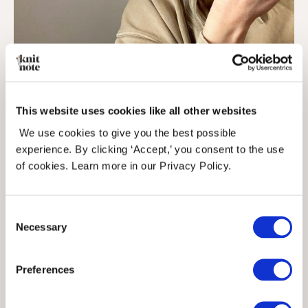
This website uses cookies like all other websites
@_sofiesunivers
We use cookies to give you the best possible
experience. By clicking ‘Accept,’ you consent to the use
of cookies. Learn more in our Privacy Policy.
BEANIE NO.3 -
myfavouritethingsknitwear
Consent
Necessary
Selection
Beanie No.3 fra My Favourite Things
Preferences
Knitwear er en stilig og moderne
tolkning av den klassiske strikkede