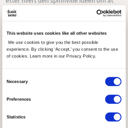
etter hvert den spinnville idéen om at
jeg skulle prøve å designe noe selv. Det
ble en helt enkel, hvit raglangenser, som
This website uses cookies like all other websites
jeg kalte ebba sweater. Jeg kunne jo
We use cookies to give you the best possible
ingenting om verken strikkedesign eller
experience. By clicking ‘Accept,’ you consent to the use
of cookies. Learn more in our Privacy Policy.
teststrikk (jeg hadde jo aldri teststrikket
selv), og lite om strikking generelt, så
Consent
Necessary
Selection
ting tok litt tid. Men gøy var det, så jeg
fortsatte sirkuset (og er SÅ takknemlig
Preferences
for alle som har valgt å følge med på
Statistics
veien!!).