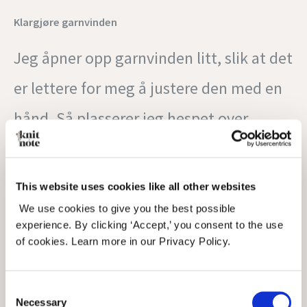
Klargjøre garnvinden
Jeg åpner opp garnvinden litt, slik at det
er lettere for meg å justere den med en
hånd. Så plasserer jeg hespet over
apparatet, mens jeg sørger for at det
holder seg flatt og ikke vrir seg. Dette
This website uses cookies like all other websites
kan være litt vanskelig, men mens du
We use cookies to give you the best possible
experience. By clicking ‘Accept,’ you consent to the use
holder hespet med en hånd, bruk den
of cookies. Learn more in our Privacy Policy.
andre hånden din til å åpne garnvinden
Consent
slik at garnet sitter godt på. Vanligvis vil
Necessary
Selection