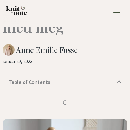
Nøst opp garn
Hopp
rett
med meg
til
innholdet
Anne Emilie Fosse
januar 29, 2023
Table of Contents