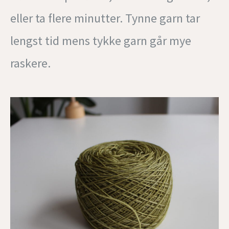
eller ta flere minutter. Tynne garn tar
lengst tid mens tykke garn går mye
raskere.