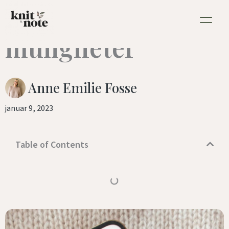
Nytt år, nye
Hopp
rett
muligheter
til
innholdet
Anne Emilie Fosse
januar 9, 2023
Table of Contents