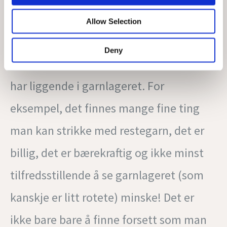
garn man allerede har i garnlageret før
Allow Selection
man kjøper nytt. Det finnes så mange
Deny
fordeler ved å kvitte seg med garn man
har liggende i garnlageret. For
eksempel, det finnes mange fine ting
man kan strikke med restegarn, det er
billig, det er bærekraftig og ikke minst
tilfredsstillende å se garnlageret (som
kanskje er litt rotete) minske! Det er
ikke bare bare å finne forsett som man