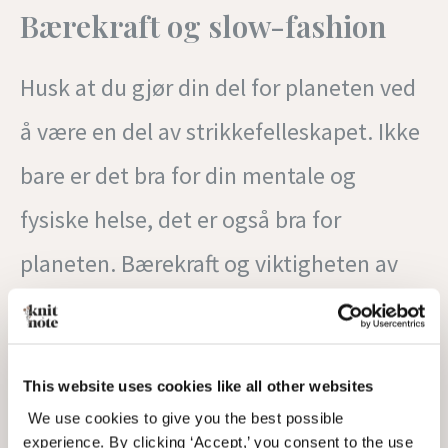
Bærekraft og slow-fashion
Husk at du gjør din del for planeten ved
å være en del av strikkefelleskapet. Ikke
bare er det bra for din mentale og
fysiske helse, det er også bra for
planeten. Bærekraft og viktigheten av
slow-fashion blir enda mer betydelig i
2023, og strikkere er allerede i forveien.
This website uses cookies like all other websites
Det er så kult å kunne lage sine egne
We use cookies to give you the best possible
plagg samtidig som man ser trendy ut. I
experience. By clicking ‘Accept,’ you consent to the use