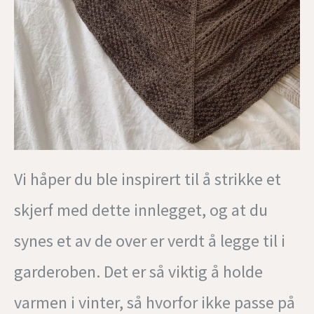
Vi håper du ble inspirert til å strikke et
skjerf med dette innlegget, og at du
synes et av de over er verdt å legge til i
garderoben. Det er så viktig å holde
varmen i vinter, så hvorfor ikke passe på