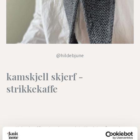
@hildebjune
kamskjell skjerf -
strikkekaffe
Strikkekaffe sitt kamskjell skjerf er det