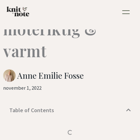
sjal og skjerf:
Hopp
rett
moteriktig &
til
innholdet
varmt
Anne Emilie Fosse
november 1, 2022
Table of Contents