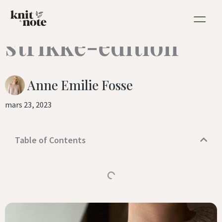
vår lookbook:
Hopp
rett
strikke-edition
til
innholdet
Anne Emilie Fosse
mars 23, 2023
Table of Contents