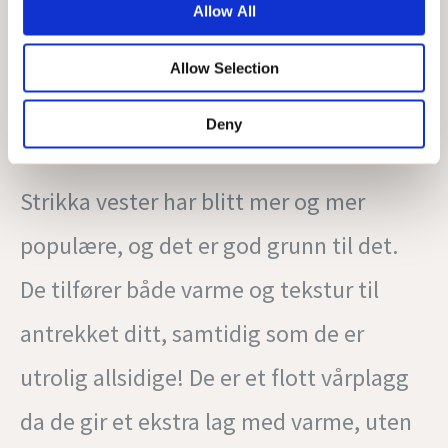
Allow All
Allow Selection
Deny
LAYERING STRIKKEVESTER:
Strikka vester har blitt mer og mer
populære, og det er god grunn til det.
De tilfører både varme og tekstur til
antrekket ditt, samtidig som de er
utrolig allsidige! De er et flott vårplagg
da de gir et ekstra lag med varme, uten