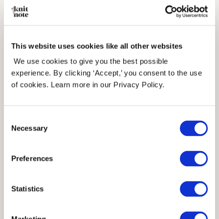
inspirerende utstillerne.
This website uses cookies like all other websites
På lørdagen var markedsplassen åpen
We use cookies to give you the best possible
hele dagen, og vi hadde flere spennende
experience. By clicking ‘Accept,’ you consent to the use
of cookies. Learn more in our Privacy Policy.
samtaler med andre strikkere og
heklere. Flere prøvde lykken på
Consent
Necessary
Selection
lykkehjulet vårt, hvor goodiebager,
totebager, og garn lå i premiepotten.
Preferences
Statistics
VKL rundet av på søndagen som var den
roligste dagen. Det ga oss muligheten til