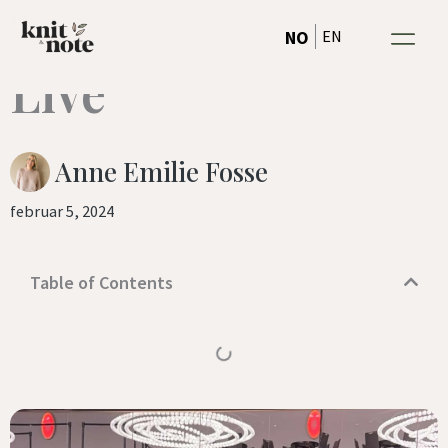
Vogue Knitting
Hopp
EN
NO
rett
Live
til
innholdet
Anne Emilie Fosse
februar 5, 2024
Table of Contents