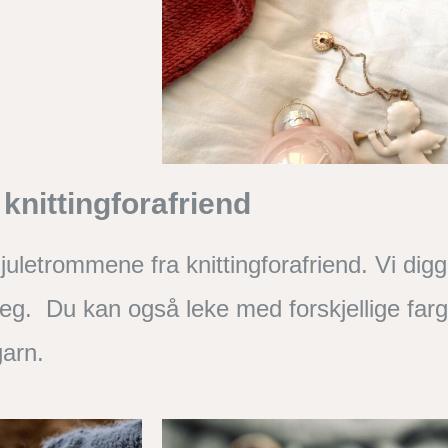
knittingforafriend
uletrommene fra knittingforafriend. Vi digg
 preg. Du kan også leke med forskjellige far
garn.