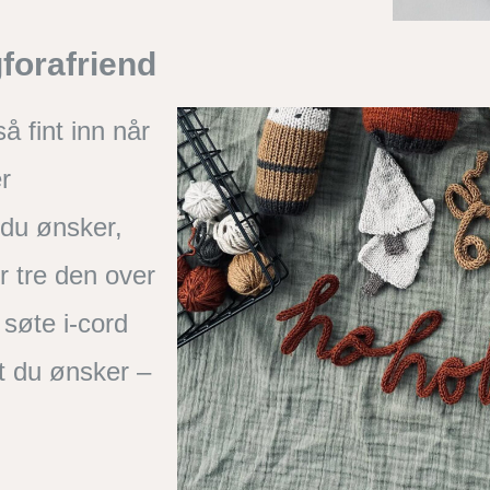
ngforafriend
å fint inn når
er
 du ønsker,
r tre den over
 søte i-cord
et du ønsker –