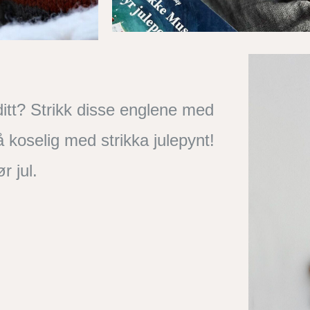
t ditt? Strikk disse englene med
 koselig med strikka julepynt!
r jul.