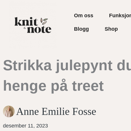
Hopp
rett
Om oss
Funksjon
til
Blogg
Shop
innholdet
Strikka julepynt d
henge på treet
Anne Emilie Fosse
desember 11, 2023