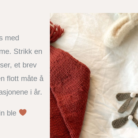
es med
me. Strikk en
ser, et brev
en flott måte å
rasjonene i år.
in ble