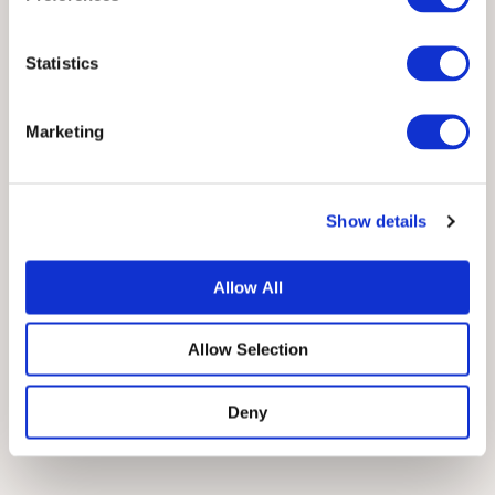
Mønstre
Statistics
Sveip mellom mønster og prosjektside
Legg til personlige detaljer
Marketing
Bruk radtellere
Legg til bilder
Show details
Allow All
Prøv Det Gratis
Allow Selection
Deny