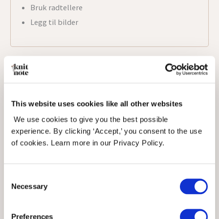
Bruk radtellere
Legg til bilder
Prosjekter
This website uses cookies like all other websites
Sveip mellom mønster og prosjektside
We use cookies to give you the best possible
experience. By clicking ‘Accept,’ you consent to the use
Legg til personlige detaljer
of cookies. Learn more in our Privacy Policy.
Bruk radtellere
Legg til bilder
Consent
Necessary
Selection
Preferences