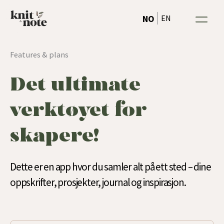
Hopp
EN
NO
rett
til
innholdet
Features & plans
Det ultimate
verktøyet for
skapere!
Dette er en app hvor du samler alt på ett sted – dine
oppskrifter, prosjekter, journal og inspirasjon.